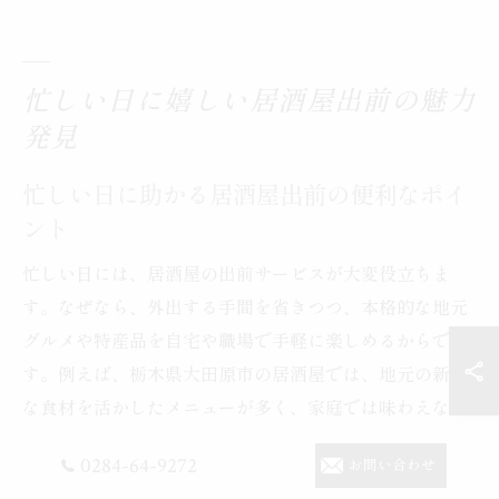
忙しい日に嬉しい居酒屋出前の魅力
発見
忙しい日に助かる居酒屋出前の便利なポイ
ント
忙しい日には、居酒屋の出前サービスが大変役立ちま
す。なぜなら、外出する手間を省きつつ、本格的な地元
グルメや特産品を自宅や職場で手軽に楽しめるからで
す。例えば、栃木県大田原市の居酒屋では、地元の新鮮
な食材を活かしたメニューが多く、家庭では味わえない
料理も出前で堪能できます。忙しい日常の中でも、手軽
0284-64-9272
お問い合わせ
に栄養バランスの取れた食事を取れる点が大きな魅力で