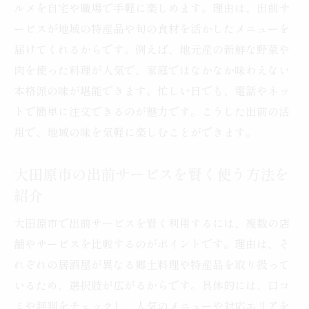
ルメを自宅や職場で手軽に楽しめます。理由は、出前サ
地域の味を知る居酒屋出前の新しい楽しみ方
ービスが地域の特産品や旬の食材を活かしたメニューを
居酒屋出前で広がる地域の味覚との出会い
届けてくれるからです。例えば、地元産の新鮮な野菜や
地元グルメを深く知る居酒屋出前の楽しみ
肉を使った料理が人気で、家庭ではなかなか味わえない
方
本格派の味が堪能できます。忙しい日でも、電話やネッ
居酒屋出前で地域の伝統食を体験する方法
トで簡単に注文できるのが魅力です。こうした出前の活
新しい発見がある居酒屋出前の食体験
用で、地域の味を気軽に楽しむことができます。
居酒屋出前を通じて地域の食文化を学ぶ
大田原市の出前サービスを賢く使う方法を
居酒屋出前で知る大田原市ならではの味
紹介
大田原市で出前サービスを賢く利用するには、複数の店
舗やサービスを比較するのがポイントです。理由は、そ
れぞれの居酒屋が異なる郷土料理や特産品を取り扱って
いるため、選択肢が広がるからです。具体的には、口コ
ミや評判をチェックし、人気のメニューや対応エリアを