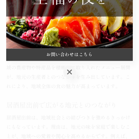
わります。
大田原市の食を支える居酒屋出前の魅力
大田原市の食文化を支えるうえで、居酒屋出前は重要な
役割を果たしています。理由は、地元食材の消費拡大や
お問い合わせはこちら
地域経済の活性化に貢献しているためです。例えば、地
域の農産物や特産品を積極的に取り入れたメニュー展開
お問い合わせはこちら
が、地元の生産者とのつながりを生み出しています。こ
れにより、地域全体の食の魅力が高まっています。
居酒屋出前で広がる地元とのつながり
居酒屋出前は、地域社会との結びつきを強めるきっかけ
にもなっています。理由は、地元の味を家庭で楽しむこ
とが、地域への愛着や関心を高めるからです。例えば、