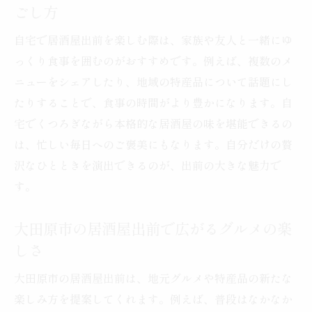
居酒屋出前ならではの郷土料理の楽しみ方
ごし方
大田原市の郷土料理を居酒屋出前で味わう
自宅で居酒屋出前を楽しむ際は、家族や友人と一緒にゆ
コツ
っくり食事を囲むのがおすすめです。例えば、複数のメ
忙しい日に役立つ居酒屋出前の活用術
ニューをシェアしたり、地域の特産品について話題にし
居酒屋出前で家族と楽しむ郷土料理の時間
たりすることで、食事の時間がより豊かになります。自
口コミで選ぶ大田原市の居酒屋出前事情
宅でくつろぎながら本格的な居酒屋の味を堪能できるの
は、忙しい毎日へのご褒美にもなります。自分だけの贅
口コミで話題の大田原市居酒屋出前の魅力
沢なひとときを演出できるのが、出前の大きな魅力で
居酒屋出前選びに役立つ口コミの見方とポ
す。
イント
利用者の声で選ぶ大田原市の人気居酒屋出
大田原市の居酒屋出前で広がるグルメの楽
前
しさ
信頼できる居酒屋出前を口コミで見極める
大田原市の居酒屋出前は、地元グルメや特産品の新たな
方法
楽しみ方を提案してくれます。例えば、普段はなかなか
口コミ活用で満足度が高まる居酒屋出前体