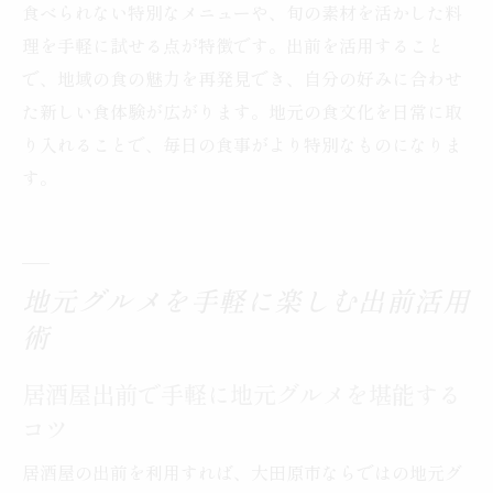
食べられない特別なメニューや、旬の素材を活かした料
験
理を手軽に試せる点が特徴です。出前を活用すること
居酒屋出前の評判から知る大田原市グルメ
で、地域の食の魅力を再発見でき、自分の好みに合わせ
情報
た新しい食体験が広がります。地元の食文化を日常に取
忙しい日に嬉しい居酒屋出前の魅力発見
り入れることで、毎日の食事がより特別なものになりま
忙しい日に助かる居酒屋出前の便利なポイ
す。
ント
居酒屋出前で時短と美味しさを両立するコ
ツ
地元グルメを手軽に楽しむ出前活用
手軽に本格グルメを楽しむ居酒屋出前の魅
術
力
居酒屋出前が叶える忙しい日の食卓サポー
居酒屋出前で手軽に地元グルメを堪能する
ト
コツ
忙しいときでも安心の居酒屋出前活用法
居酒屋の出前を利用すれば、大田原市ならではの地元グ
居酒屋出前で充実した食事時間を実現する