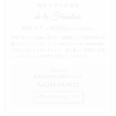
海鮮モダン居酒屋de la Familiar
市場で仕入れた新鮮な魚介を、居酒屋として和洋折衷の料
理に仕上げています。ランチの丼ものから夜の創作料理ま
で気分に合わせて楽しめるよう、落ち着いた雰囲気と心地
よいおもてなしを足利市で大切にしております。
〒326-0845
栃木県足利市大前町８４３−５
0284-64-9272
お問い合わせはこちら