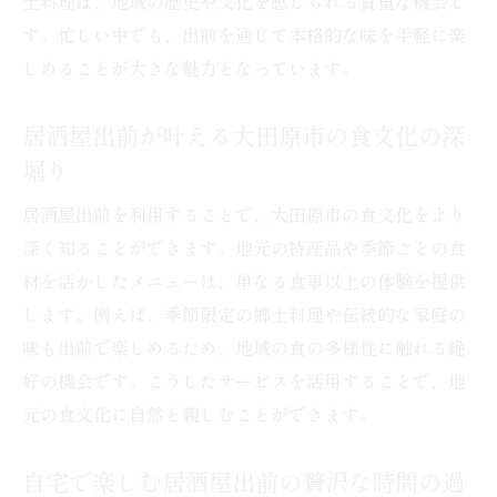
土料理は、地域の歴史や文化を感じられる貴重な機会で
大田原市の特産品を活かした居酒屋出前の
す。忙しい中でも、出前を通じて本格的な味を手軽に楽
魅力
しめることが大きな魅力となっています。
居酒屋出前で発見する地元の新鮮な特産素
材
居酒屋出前が叶える大田原市の食文化の深
特産品を自宅で楽しむ居酒屋出前の賢い選
堀り
び方
居酒屋出前を利用することで、大田原市の食文化をより
居酒屋出前が叶える地元特産グルメの贅沢
深く知ることができます。地元の特産品や季節ごとの食
体験
材を活かしたメニューは、単なる食事以上の体験を提供
地元愛あふれる特産品を居酒屋出前で味わ
します。例えば、季節限定の郷土料理や伝統的な家庭の
う
味も出前で楽しめるため、地域の食の多様性に触れる絶
自宅や職場で郷土料理を満喫する方法
好の機会です。こうしたサービスを活用することで、地
居酒屋出前で自宅に届く本格郷土料理の魅
元の食文化に自然と親しむことができます。
力
職場で楽しむ居酒屋出前の郷土グルメ体験
自宅で楽しむ居酒屋出前の贅沢な時間の過