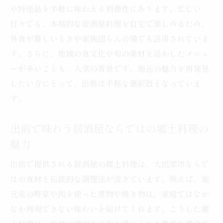
や特産品を手軽に味わえる利便性にあります。忙しい
め
日々でも、本格的な居酒屋料理を自宅で楽しめるため、
居酒屋の出前で広がる大田原市の食体験
外食が難しいときや家族団らんの場でも活用されていま
居酒屋出前で感じる大田原市の食の多様性
す。さらに、地域の食文化や旬の素材を活かしたメニュ
地元食材が光る居酒屋出前の豊かなメニュ
ーが多いことも、人気の背景です。地元の魅力を再発見
ー
したい方にとって、出前は手軽な選択肢となっていま
出前を通じて知る大田原市の新しい食文化
す。
居酒屋出前がもたらす家庭での食体験の変
化
出前で味わう居酒屋ならではの郷土料理の
大田原市の食を支える居酒屋出前の魅力
魅力
居酒屋出前で広がる地元とのつながり
出前で提供される居酒屋の郷土料理は、大田原市ならで
特産品を堪能したいなら居酒屋出前が最適
はの食材と伝統的な調理法が活きています。例えば、地
居酒屋出前で味わう特産品のおすすめポイ
元産の野菜や肉を使った煮物や焼き物は、家庭ではなか
ント
なか再現できない味わいを届けてくれます。こうした郷