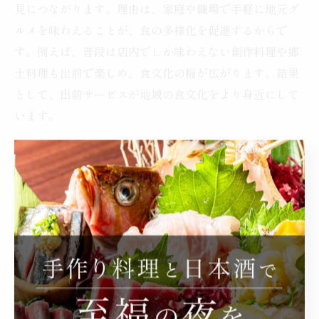
見につながります。理由は、家庭や職場で手軽に地元グ
ルメを味わえることが、食の多様化を促進するからで
す。例えば、普段は店内でしか味わえない創作料理や郷
土料理も出前で楽しめ、食文化の幅が広がります。結果
として、出前サービスが地域の食文化をより身近にして
います。
居酒屋出前がもたらす家庭での食体験の変
化
居酒屋出前の普及により、家庭での食事スタイルが大き
く変化しています。理由は、外食気分を自宅で味わえる
ため、食卓の楽しみが広がるからです。例えば、家族で
シェアできる大皿料理や、ご当地メニューを囲むことで
会話も弾みます。これにより、家庭でも本格的な居酒屋
の雰囲気を手軽に再現でき、日常の食体験に新鮮さが加