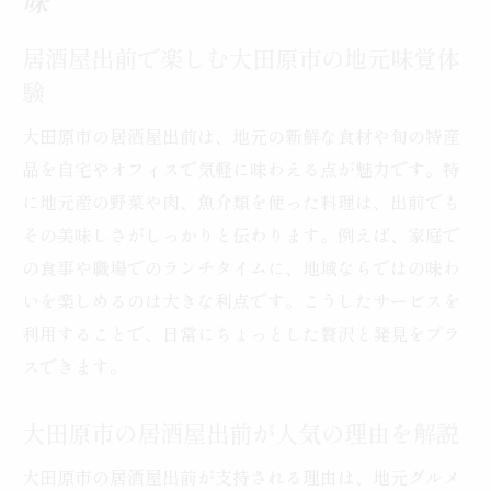
味
ごし方
居酒屋出前で楽しむ大田原市の地元味覚体
大田原市の居酒屋出前で広がるグルメの楽
験
しさ
地元グルメを手軽に楽しむ出前活用術
大田原市の居酒屋出前は、地元の新鮮な食材や旬の特産
居酒屋出前で手軽に地元グルメを堪能する
品を自宅やオフィスで気軽に味わえる点が魅力です。特
コツ
に地元産の野菜や肉、魚介類を使った料理は、出前でも
大田原市の出前サービスを賢く使う方法を
その美味しさがしっかりと伝わります。例えば、家庭で
紹介
の食事や職場でのランチタイムに、地域ならではの味わ
いを楽しめるのは大きな利点です。こうしたサービスを
居酒屋出前で郷土料理を身近に楽しむポイ
利用することで、日常にちょっとした贅沢と発見をプラ
ント
スできます。
地元の味を自宅で味わう出前活用の秘訣
忙しい日にも役立つ居酒屋出前の注文テク
大田原市の居酒屋出前が人気の理由を解説
ニック
大田原市の居酒屋出前が支持される理由は、地元グルメ
居酒屋出前で叶う手軽なグルメ体験のすす