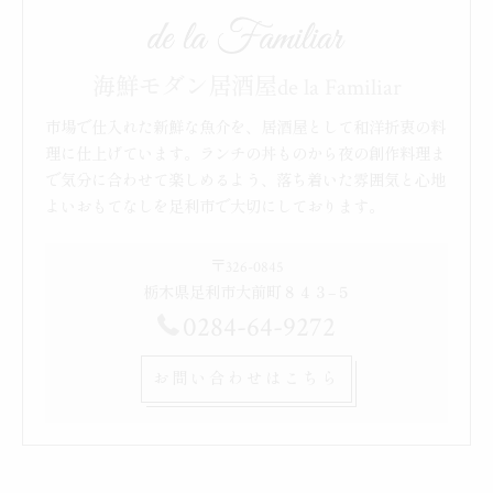
海鮮モダン居酒屋de la Familiar
市場で仕入れた新鮮な魚介を、居酒屋として和洋折衷の料
理に仕上げています。ランチの丼ものから夜の創作料理ま
で気分に合わせて楽しめるよう、落ち着いた雰囲気と心地
よいおもてなしを足利市で大切にしております。
〒326-0845
栃木県足利市大前町８４３−５
0284-64-9272
お問い合わせはこちら