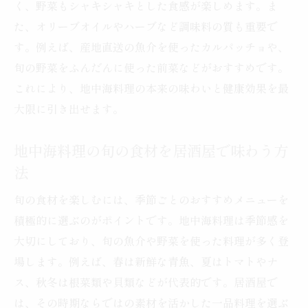
く、野菜もシャキシャキとした食感が楽しめます。ま
た、オリーブオイルやハーブなど調味料の質も重要で
す。例えば、産地直送の魚介を使ったカルパッチョや、
旬の野菜をふんだんに使った前菜などがおすすめです。
これにより、地中海料理の本来の味わいと健康効果を最
大限に引き出せます。
地中海料理の旬の食材を居酒屋で味わう方
法
旬の食材を楽しむには、季節ごとのおすすめメニューを
積極的に選ぶのがポイントです。地中海料理は季節感を
大切にしており、旬の魚介や野菜を使った料理が多く登
場します。例えば、春は新鮮な青魚、夏はトマトやナ
ス、秋冬は根菜類や貝類などが代表的です。居酒屋で
は、その時期ならではの素材を活かした一品料理を選ぶ