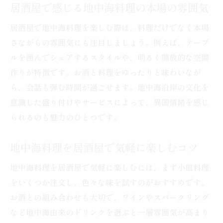
居酒屋で感じる地中海料理の本場の雰囲気
地中海料理を居酒屋で外食する際の注意点
居酒屋で地中海料理を楽しむ際は、料理だけでなく本場
居酒屋の地中海料理をより美味しく味わう
さながらの雰囲気にも注目しましょう。例えば、テーブ
方法
ルを囲んでシェアするスタイルや、明るく開放的な空間
外食時に選びたい地中海料理の居酒屋活用
作りが特徴です。お酒と料理をゆったりと味わいなが
術
ら、会話も弾む時間が過ごせます。地中海沿岸の文化を
居酒屋で地中海料理を満喫するための工夫
意識した盛り付けやサービスによって、異国情緒を感じ
地中海料理と居酒屋での過ごし方のコツ
られるのも魅力のひとつです。
地中海料理が人気の理由とその健康効果
地中海料理を居酒屋で気軽に楽しむコツ
居酒屋で話題の地中海料理人気の背景とは
地中海料理が健康に良いとされる根拠を解
地中海料理を居酒屋で気軽に楽しむには、まず小皿料理
説
をいくつか注文し、色々な味を試すのがおすすめです。
居酒屋で体感できる地中海料理の健康効果
お酒との組み合わせも大切で、ワインやスパークリング
など地中海由来のドリンクを選ぶと一層雰囲気が高まり
人気の地中海料理を居酒屋で楽しむ魅力