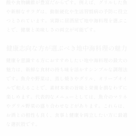
酸や食物繊維が豊富だからです。例えば、グリルした魚
や新鮮なサラダは、動脈硬化や生活習慣病の予防に役立
つとされています。実際に居酒屋で地中海料理を選ぶこ
とで、健康と美味しさの両立が可能です。
健康志向な方が選ぶべき地中海料理の魅力
健康を意識する方におすすめしたい地中海料理の最大の
魅力は、新鮮な食材の持ち味を活かすシンプルな調理法
です。魚介や野菜は、蒸し焼きやグリル、オリーブオイ
ルで和えることで、素材本来の旨味と栄養を損なわずに
楽しめます。代表的なメニューとしては、魚介のマリネ
やグリル野菜の盛り合わせなどがあります。これらは、
お酒との相性も良く、食事と健康を両立したい方に最適
な選択肢です。