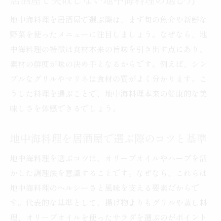
居酒屋で失敗しない地中海料理の選び方
地中海料理を居酒屋で選ぶ際は、まず旬の魚介や新鮮な
野菜を使ったメニューに注目しましょう。なぜなら、地
中海料理の特徴は食材本来の旨味を引き出す点にあり、
素材の鮮度が味の決め手となるからです。例えば、シン
プルなグリルやマリネは食材の質がよく分かります。こ
うした料理を選ぶことで、地中海料理本来の健康的な美
味しさを体感できるでしょう。
地中海料理を居酒屋で選ぶ際のコツと基準
地中海料理を選ぶコツは、オリーブオイルやハーブを活
かした調理法を意識することです。なぜなら、これらは
地中海料理のヘルシーさと風味を支える要素だからで
す。代表的な基準として、揚げ物よりもグリルや蒸し料
理、オリーブオイルを使ったサラダを選ぶのがポイント