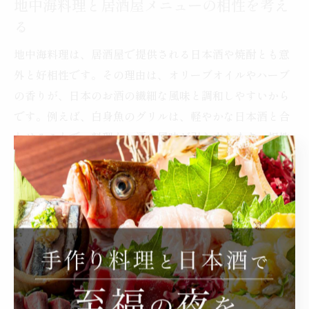
地中海料理と居酒屋メニューの相性を考え
る
地中海料理は、居酒屋で提供される日本酒や焼酎とも意
外と好相性です。その理由は、オリーブオイルやハーブ
の香りが、日本のお酒の繊細な風味と調和しやすいから
です。例えば、白身魚のグリルは、軽やかな日本酒と合
わせることで、料理とお酒の風味が引き立ちます。相性
を意識した組み合わせで、新たな美味しさを発見できま
す。
初めての居酒屋地中海料理選び方ガイド
初めて地中海料理を居酒屋で選ぶなら、まずはシンプル
な前菜やサラダから試すのがおすすめです。なぜなら、
素材の味や調理法の違いを実感しやすいからです。具体