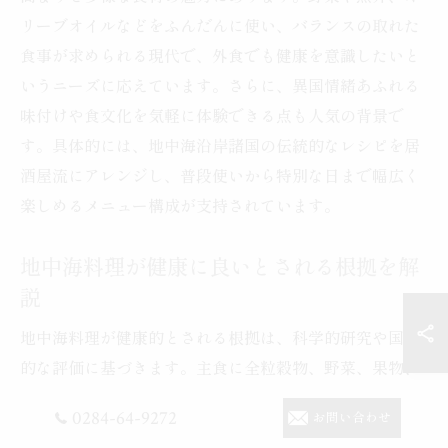
リーブオイルなどをふんだんに使い、バランスの取れた
食事が求められる現代で、外食でも健康を意識したいと
いうニーズに応えています。さらに、異国情緒あふれる
味付けや食文化を気軽に体験できる点も人気の背景で
す。具体的には、地中海沿岸諸国の伝統的なレシピを居
酒屋流にアレンジし、普段使いから特別な日まで幅広く
楽しめるメニュー構成が支持されています。
地中海料理が健康に良いとされる根拠を解
説
地中海料理が健康的とされる根拠は、科学的研究や国際
的な評価に基づきます。主食に全粒穀物、野菜、果物、
魚介、オリーブオイルを多用し、飽和脂肪酸や糖質の摂
0284-64-9272
お問い合わせ
取を控えめにすることで、心血管疾患リスクの低減が報