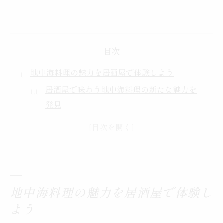
目次
地中海料理の魅力を居酒屋で体験しよう
居酒屋で味わう地中海料理の新たな魅力を
発見
地中海料理が居酒屋で人気な理由を解説
居酒屋で楽しむ地中海料理の特徴と美味し
さ
地中海料理を居酒屋で選ぶ際のポイント
居酒屋で感じる地中海料理の本場の雰囲気
地中海料理の魅力を居酒屋で体験し
地中海料理を居酒屋で気軽に楽しむコツ
よう
健康志向に嬉しい地中海料理の特徴解説