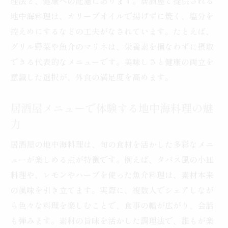
理法と、健康への配慮にあります。居酒屋で提供される
地中海料理は、オリーブオイルで揚げずに焼く、塩分を
控えめにするなどの工夫がなされています。たとえば、
グリル野菜や魚介のマリネは、栄養素を損なわずに摂取
できる代表的なメニューです。美味しさと健康の両立を
意識した選択が、外食の満足度を高めます。
居酒屋メニューで体験する地中海料理の魅
力
居酒屋の地中海料理は、旬の食材を活かした多彩なメニ
ューが楽しめる点が特徴です。例えば、タパス風の小皿
料理や、レモンやハーブを使った魚介料理は、素材本来
の風味を引き立てます。実際に、複数人でシェアしなが
ら色々な料理を楽しむことで、食事の幅が広がり、会話
も弾みます。素材の旨味を活かした調理法で、誰もが楽