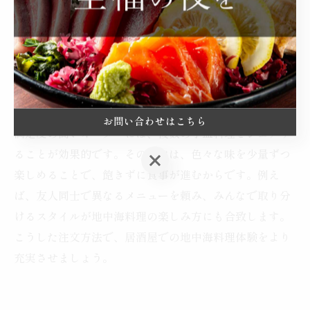
的には、トマトやチーズ、オリーブを使ったサラダや、
魚介のマリネが定番です。こうした定番メニューを選ぶ
ことで、初めての方でも地中海料理の魅力に無理なく触
れることができます。
居酒屋で満足できる地中海料理の注文方法
お問い合わせはこちら
満足度の高いオーダーには、複数の小皿料理をシェアす
ることが効果的です。その理由は、色々な味を少量ずつ
お問い合わせはこちら
楽しめることで、飽きずに食事が進むからです。例え
ば、友人同士で異なるメニューを頼み、みんなで取り分
けるスタイルが地中海料理の楽しみ方にも合致します。
こうした注文方法で、居酒屋での地中海料理体験をより
充実させましょう。