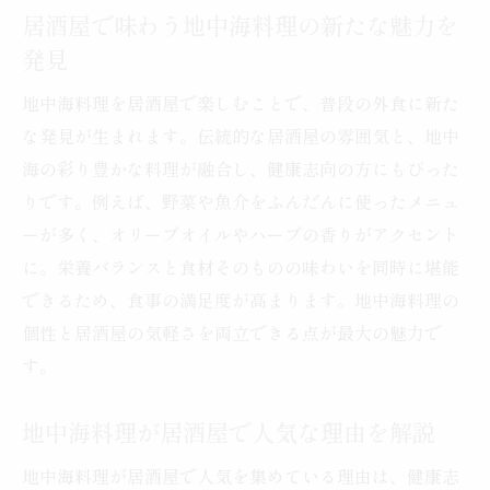
居酒屋で味わう地中海料理の新たな魅力を
居酒屋で注目される地中海料理の健康効果
発見
健康志向な方が選ぶべき地中海料理の魅力
地中海料理を居酒屋で楽しむことで、普段の外食に新た
居酒屋で実感する地中海料理のヘルシーポ
な発見が生まれます。伝統的な居酒屋の雰囲気と、地中
イント
海の彩り豊かな料理が融合し、健康志向の方にもぴった
地中海料理が健康に良い理由を徹底解説
りです。例えば、野菜や魚介をふんだんに使ったメニュ
野菜や魚介が豊富な居酒屋の地中海料理
ーが多く、オリーブオイルやハーブの香りがアクセント
健康と美味しさを叶える居酒屋の地中海料
に。栄養バランスと食材そのものの味わいを同時に堪能
理
できるため、食事の満足度が高まります。地中海料理の
居酒屋で味わう地中海料理の選び方とは
個性と居酒屋の気軽さを両立できる点が最大の魅力で
居酒屋で失敗しない地中海料理の選び方
す。
地中海料理を居酒屋で選ぶ際のコツと基準
地中海料理が居酒屋で人気な理由を解説
居酒屋で頼みたい地中海料理のおすすめポ
イント
地中海料理が居酒屋で人気を集めている理由は、健康志