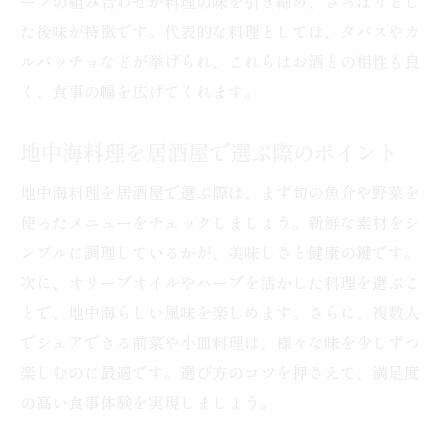
ーブの組み合わせが料理の味を引き締め、さっぱりとし
健康と美味しさが両立する地中海料理入門
た後味が特徴です。代表的な料理としては、タパスやカ
居酒屋で始める地中海料理のヘルシーライ
ルパッチョなどが挙げられ、これらはお酒との相性も良
フ
く、食事の幅を広げてくれます。
美味しさと健康を両立する居酒屋の地中海
地中海料理を居酒屋で選ぶ際のポイント
料理
居酒屋メニューで体験する地中海料理の魅
地中海料理を居酒屋で選ぶ際は、まず旬の魚介や野菜を
力
使ったメニューをチェックしましょう。新鮮な素材をシ
地中海料理の健康習慣を居酒屋で身につけ
ンプルに調理しているかが、美味しさと健康の鍵です。
る
次に、オリーブオイルやハーブを活かした料理を選ぶこ
とで、地中海らしい風味を楽しめます。さらに、複数人
居酒屋で楽しむ地中海料理の基本とコツ
でシェアできる前菜や小皿料理は、様々な味を少しずつ
地中海料理を居酒屋で気軽に取り入れる方
楽しむのに最適です。選び方のコツを押さえて、満足度
法
の高い食事体験を実現しましょう。
外食で地中海料理を楽しむコツを伝授
居酒屋で地中海料理を賢く楽しむポイント