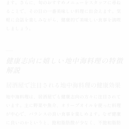
ます。さらに、旬のおすすめメニューをスタッフに尋ね
地中海料理が好まれる理由を居酒屋で探る
ることで、その日の一番美味しい料理に出会えます。気
居酒屋メニューで味わう地中海料理の実力
軽に会話を楽しみながら、健康的で美味しい食事を満喫
居酒屋で広がる地中海料理の新しい楽しみ方
しましょう。
居酒屋ならではの地中海料理の楽しみ方提
案
新しい発見がある居酒屋の地中海料理体験
健康志向に嬉しい地中海料理の特徴
居酒屋で広がる地中海料理の可能性を探る
解説
地中海料理を居酒屋でより深く味わう方法
居酒屋で体験する地中海料理の新たな魅力
居酒屋で注目される地中海料理の健康効果
地中海料理の楽しみ方を居酒屋から広げよ
地中海料理は、居酒屋でも健康志向の方々に注目されて
う
います。主に野菜や魚介、オリーブオイルを使った料理
が中心で、バランスの良い食事を楽しめます。なぜ健康
に良いのかというと、飽和脂肪酸が少なく、不飽和脂肪