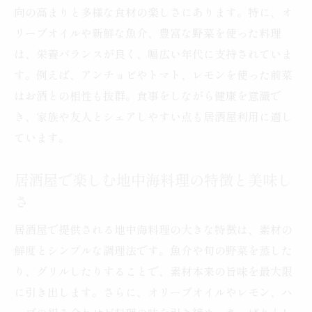
地中海料理と居酒屋メニューの相性を考え
向の高まりと多様な食材の楽しさにあります。特に、オ
る
リーブオイルや新鮮な魚介、豊富な野菜を使った料理
初めての居酒屋地中海料理選び方ガイド
は、栄養バランスが良く、幅広い年代に支持されていま
す。例えば、アンチョビやトマト、レモンを使った前菜
居酒屋で満足できる地中海料理の注文方法
はお酒との相性も抜群。食事をしながら健康を意識で
豊富な食材が彩る地中海料理の楽しみ方
き、家族や友人とシェアしやすい点も居酒屋利用に適し
居酒屋で味わう地中海料理の食材の魅力
ています。
地中海料理の新鮮な食材を居酒屋で堪能
居酒屋で楽しむ地中海料理の食材選びのポ
居酒屋で楽しむ地中海料理の特徴と美味し
イント
さ
地中海料理の旬の食材を居酒屋で味わう方
居酒屋で提供される地中海料理の大きな特徴は、素材の
法
鮮度とシンプルな調理法です。魚介や旬の野菜を蒸した
色鮮やかな地中海料理を居酒屋で楽しむコ
り、グリルしたりすることで、素材本来の旨味を最大限
ツ
に引き出します。さらに、オリーブオイルやレモン、ハ
居酒屋で出会う地中海料理の多彩な食材