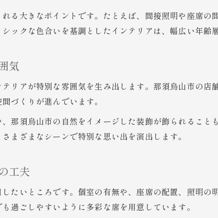
おしゃれな空間演出で楽しむ居酒屋体験
くれる大きなポイントです。たとえば、間接照明や座席の
インテリアがおしゃれな居酒屋で得られる体験
、シックな色合いを基調としたインテリアは、幅広い年齢
空間演出が居酒屋の印象を左右するポイント
居酒屋でおしゃれな演出を感じる瞬間とは
囲気
居酒屋選びにおける空間演出の重要性
ンテリアが特別な雰囲気を生み出します。那須烏山市の店
おしゃれな居酒屋体験を叶える工夫を解説
空間づくりが進んでいます。
細部にこだわる居酒屋の温もりと魅力
細部までこだわる居酒屋の温もりを体感
や、那須烏山市の自然をイメージした装飾が飾られること
、さまざまなシーンで特別な思い出を演出します。
居酒屋のインテリアが演出する安心感とは
温もりを感じる居酒屋の魅力的な工夫
の工夫
居酒屋で心地よさを感じる空間づくりの秘訣
居酒屋の細部がもたらす上質な寛ぎ時間
目したいところです。個室の有無や、座席の配置、照明の
那須烏山市ならではの居酒屋で過ごす夜
でも過ごしやすいように多彩な席を用意しています。