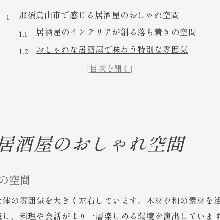
那須烏山市で感じる居酒屋のおしゃれ空間
居酒屋のインテリアが創る落ち着きの空間
おしゃれな居酒屋で味わう特別な雰囲気
居酒屋選びで注目したい空間づくりの工夫
居酒屋で体感する洗練されたおしゃれ感
居酒屋インテリアがもたらす癒しの時間
居酒屋インテリアが引き出す特別なひととき
居酒屋で過ごす特別なひとときの演出方法
居酒屋のおしゃれ空間
インテリア次第で居酒屋体験が変わる理由
居酒屋のこだわりインテリアが生む心地よさ
の空間
居酒屋の空間がもたらす非日常の時間
全体の雰囲気を大きく左右しています。木材や和の素材を
インテリア重視の居酒屋ならではの楽しみ方
識し、料理や会話がより一層楽しめる環境を演出していま