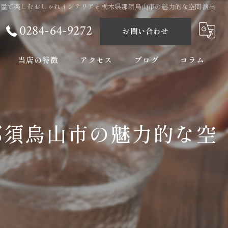
酒屋で楽しむおしゃれインテリアと栃木県那須烏山市の魅力的な空間演出
0284-64-9272
お問い合わせ
当店の特徴
アクセス
ブログ
コラム
ランチ
女子会
那須烏山市の魅力的な空
ディナー
宴会
海鮮