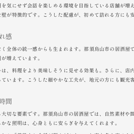
居酒屋で味わう那須烏山市らしい夜の魅力
囲を気にせず会話を楽しめる環境を目指している店舗が増
那須烏山市の居酒屋で楽しむ独自の空間美
た壁が特徴的です。こうした配慮が、初めて訪れる方にも
居酒屋が彩る那須烏山市の夜の特別な時間
居酒屋のインテリアが引き立てる夜の雰囲気
れ感
那須烏山市の居酒屋で体験する癒しの夜
なく全体の統一感からも生まれます。那須烏山市の居酒屋
心地よさあふれる居酒屋インテリア探訪
例が増えています。
居酒屋の心地よいインテリアを探してみよう
ルは、料理をより美味しそうに見せる効果も。さらに、店内
インテリアで選ぶ居酒屋の過ごし方ガイド
っています。こうした細やかな工夫が、地元の方にも観光
お問い合わせはこちら
お問い合わせはこちら
居酒屋の快適空間を体験するためのポイント
居酒屋インテリア探訪で見つける癒しの場所
時間
心地よさ追求の居酒屋インテリアを徹底解説
る大切な要素です。那須烏山市の居酒屋では、自然素材や
らかな照明は、心身ともに安らぎを与えてくれます。