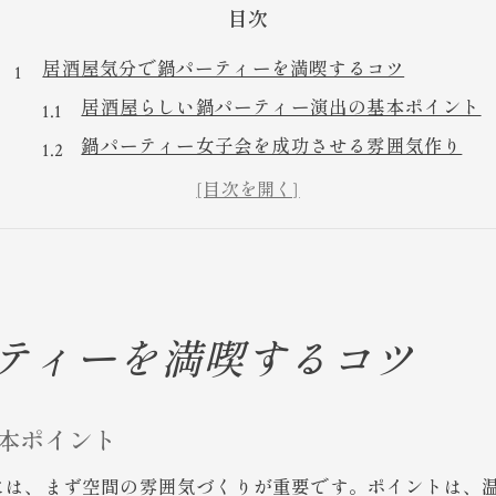
目次
居酒屋気分で鍋パーティーを満喫するコツ
居酒屋らしい鍋パーティー演出の基本ポイント
鍋パーティー女子会を成功させる雰囲気作り
居酒屋風に鍋パーティーを楽しむ準備とコツ
女子会向け居酒屋鍋パーティーの楽しみ方
鍋パーティーで居酒屋気分を味わうコツとは
おしゃれ女子会に映える鍋パーティー演出術
居酒屋風のおしゃれ鍋パーティー演出術
ティーを満喫するコツ
SNS映えする居酒屋女子会のアイデア集
おしゃれな鍋パーティー演出のポイント解説
本ポイント
女子会に最適な居酒屋流テーブルコーデ術
には、まず空間の雰囲気づくりが重要です。ポイントは、