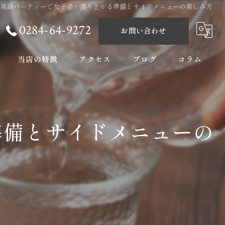
屋風鍋パーティーで女子会が盛り上がる準備とサイドメニューの楽しみ方
0284-64-9272
お問い合わせ
当店の特徴
アクセス
ブログ
コラム
ランチ
女子会
準備とサイドメニューの
ディナー
宴会
海鮮