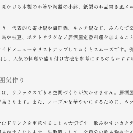
居酒屋気分を盛り上げる女子会演出の工夫
く見かける木製のお箸や陶器の小鉢、紙製のお品書き風メ
鍋パーティーの準備を失敗ゼロで進める方法
居酒屋風鍋パーティー準備のチェックリスト
ょう。代表的な寄せ鍋や海鮮鍋、キムチ鍋など、みんなで
失敗しない鍋パーティー準備のコツ徹底解説
き鳥や枝豆、ポテトサラダなど居酒屋定番料理を加えるこ
女子会で役立つ居酒屋流準備アイデアまとめ
サイドメニューをリストアップしておくとスムーズです。例
鍋パーティー準備で押さえたい必需品リスト
用し、人気の料理や盛り付け方法を参考にするのもおすす
居酒屋鍋パーティー準備の段取りと注意点
気分が上がる鍋パーティーサイドメニュー集
囲気作り
居酒屋風鍋パーティーおすすめサイドメニュー
には、リラックスできる空間づくりが欠かせません。居酒屋
女子会が盛り上がるサイドメニューの選び方
が高まります。また、テーブルを華やかにするために、カ
居酒屋で人気の鍋パーティー用おつまみ特集
鍋パーティーに合うサイドメニューアイデア
せたドリンクを用意することも大切です。飲みやすいカク
おしゃれ女子会向け居酒屋サイドメニュー術
弾みやすくなります。失敗例として、全員分の飲み物やサ