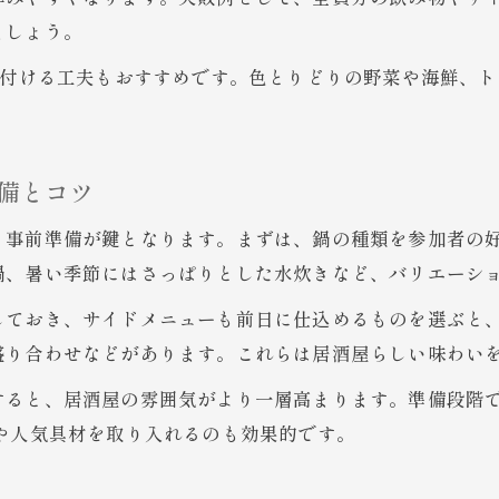
自宅で居酒屋風女子会を楽しむ秘訣
ましょう。
居酒屋気分を自宅で味わう鍋パーティー術
り付ける工夫もおすすめです。色とりどりの野菜や海鮮、
女子会で非日常を演出する居酒屋風の工夫
自宅で楽しむ居酒屋風女子会のポイント解説
おしゃれ空間で叶う居酒屋鍋パーティー体験
備とコツ
居酒屋流おもてなしで女子会を格上げする方法
、事前準備が鍵となります。まずは、鍋の種類を参加者の
人気の鍋具材で盛り上げる女子会アイデア
鍋、暑い季節にはさっぱりとした水炊きなど、バリエーシ
居酒屋女子会で人気の鍋具材アイデア集
お問い合わせはこちら
お問い合わせはこちら
鍋パーティーおすすめ具材と楽しみ方紹介
しておき、サイドメニューも前日に仕込めるものを選ぶと
盛り合わせなどがあります。これらは居酒屋らしい味わい
女子会にぴったりの居酒屋風鍋具材選び方
盛り上がる鍋パーティー具材の工夫ポイント
すると、居酒屋の雰囲気がより一層高まります。準備段階で
や人気具材を取り入れるのも効果的です。
居酒屋流鍋パーティーで使いたい人気具材