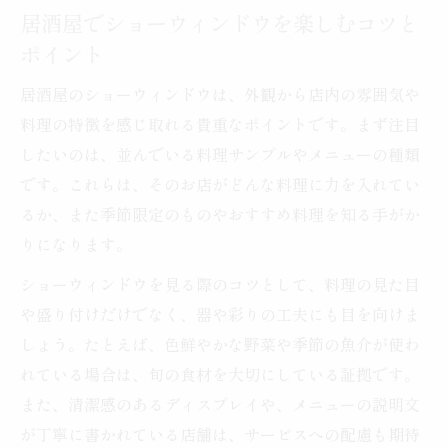
どころとは
居酒屋でショーウィンドウを楽しむコツと
ポイント
ショーウィンドウを活かす居酒屋選びの極意
居酒屋ショーウィンドウで分かるおすすめ
居酒屋のショーウィンドウは、外観から店内の雰囲気や
ポイント
料理の特徴を感じ取れる貴重なポイントです。まず注目
ショーウィンドウから理想の居酒屋を見つ
したいのは、並んでいる料理サンプルやメニューの種類
ける方法
です。これらは、そのお店がどんな料理に力を入れてい
居酒屋選びはショーウィンドウの工夫をチ
るか、また季節限定のものやおすすめ料理を知る手がか
ェック
りになります。
ショーウィンドウを活用した失敗しない居
ショーウィンドウを見る際のコツとして、料理の見た目
酒屋選び
や盛り付けだけでなく、器や彩りの工夫にも目を向けま
居酒屋ショーウィンドウで注目すべき雰囲
しょう。たとえば、色鮮やかな野菜や季節の魚介が使わ
気のヒント
れている場合は、旬の食材を大切にしている証拠です。
また、清潔感のあるディスプレイや、メニューの説明文
料理が語る居酒屋ショーウィンドウの魅力
が丁寧に書かれている店舗は、サービスへの配慮も期待
居酒屋ショーウィンドウが伝える料理のこ