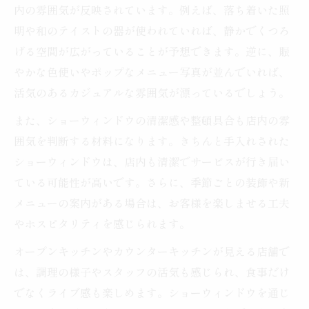
内の雰囲気が反映されています。例えば、落ち着いた照
ショーウィンドウが映し出す居酒屋の雰囲
明や和のテイストの器が使われていれば、静かでくつろ
気とは
げる空間が広がっていることが予想できます。逆に、賑
居酒屋ショーウィンドウで感じる空間作り
やかな色使いやポップなメニュー写真が並んでいれば、
の工夫
活気のあるカジュアルな雰囲気が漂っているでしょう。
初めに出会う一皿とショーウィンドウの関係性
また、ショーウィンドウの清潔感や整頓具合も店内の雰
居酒屋ショーウィンドウがお通しに与える
囲気を判断する材料になります。きちんと手入れされた
影響とは
ショーウィンドウは、店内も清潔でサービスが行き届い
初めの一皿を想像させる居酒屋ショーウィ
ている可能性が高いです。さらに、季節ごとの装飾や新
ンドウの役割
メニューの案内がある場合は、お客様を楽しませる工夫
ショーウィンドウから分かる居酒屋のお通
やホスピタリティを感じられます。
し傾向
オープンキッチンやカウンターキッチンが見える店舗で
居酒屋ショーウィンドウで味わうお通し体
は、調理の様子やスタッフの活気も感じられ、食事だけ
験の魅力
でなくライブ感も楽しめます。ショーウィンドウを通じ
居酒屋のショーウィンドウと初めの料理の