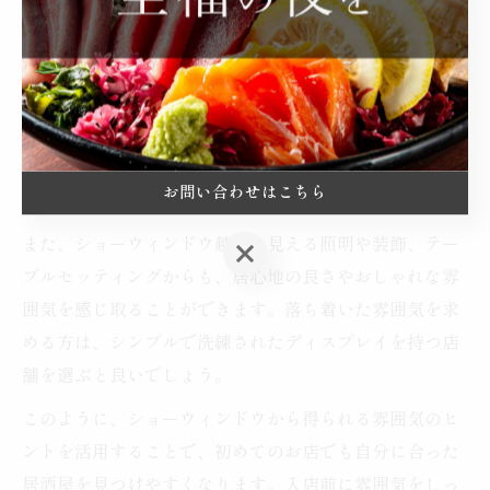
気のヒント
ショーウィンドウは料理だけでなく、店内の雰囲気やコ
ンセプトを伝える役割も果たしています。たとえば、オ
ープンキッチンやカウンターキッチンが見えるレイアウ
トの場合、活気ある調理風景やスタッフの様子がうかが
お問い合わせはこちら
え、安心感や期待感につながります。
また、ショーウィンドウ越しに見える照明や装飾、テー
お問い合わせはこちら
ブルセッティングからも、居心地の良さやおしゃれな雰
囲気を感じ取ることができます。落ち着いた雰囲気を求
める方は、シンプルで洗練されたディスプレイを持つ店
舗を選ぶと良いでしょう。
このように、ショーウィンドウから得られる雰囲気のヒ
ントを活用することで、初めてのお店でも自分に合った
居酒屋を見つけやすくなります。入店前に雰囲気をしっ