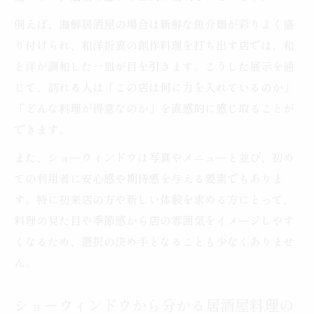
例えば、海鮮居酒屋の場合は新鮮な魚介類が彩りよく盛
り付けられ、和洋折衷の創作料理を打ち出す店では、和
と洋が調和した一皿が目を引きます。こうした展示を通
じて、訪れる人は「この店は何に力を入れているのか」
「どんな料理が得意なのか」を直感的に感じ取ることが
できます。
また、ショーウィンドウは写真やメニューと並び、初め
ての利用者に安心感や期待感を与える要素でもありま
す。特に初来店の方や新しい体験を求める方にとって、
料理の見た目や季節感から店の雰囲気をイメージしやす
くなるため、選択の決め手となることも少なくありませ
ん。
ショーウィンドウから分かる居酒屋料理の