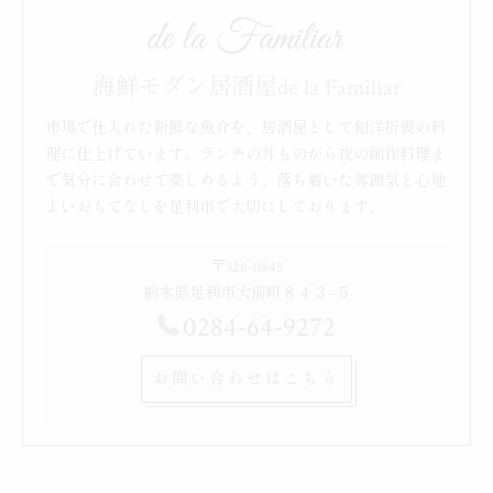
海鮮モダン居酒屋de la Familiar
市場で仕入れた新鮮な魚介を、居酒屋として和洋折衷の料
理に仕上げています。ランチの丼ものから夜の創作料理ま
で気分に合わせて楽しめるよう、落ち着いた雰囲気と心地
よいおもてなしを足利市で大切にしております。
〒326-0845
栃木県足利市大前町８４３−５
0284-64-9272
お問い合わせはこちら