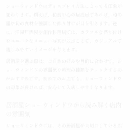
ショーウィンドウのディスプレイ方法によっても印象が
の魅力
変わります。例えば、和食中心の居酒屋であれば、和の
ショーウィンドウで感じる居酒屋のお通し
器や旬の食材を強調した飾り付けが目を引きます。逆
演出法
に、洋風居酒屋や創作料理店では、カラフルな盛り付け
居酒屋のショーウィンドウがお通し体験を
やユニークなメニュー写真が並ぶことで、カジュアルで
変える理由
親しみやすいイメージを与えます。
お通しに込める居酒屋の心意気とショーウ
居酒屋を選ぶ際は、ご自身の好みや目的に合わせて、シ
ィンドウ
ョーウィンドウの雰囲気や料理の種類をチェックするの
雰囲気を先取りできる居酒屋の外観活用術
がおすすめです。初めてのお店でも、ショーウィンドウ
居酒屋ショーウィンドウで店内雰囲気を先
の印象が良ければ、安心して入店しやすくなります。
読みする方法
外観から楽しむ居酒屋ショーウィンドウの
居酒屋ショーウィンドウから読み解く店内
ポイント
の雰囲気
居酒屋選びはショーウィンドウと外観で決
ショーウィンドウには、その居酒屋が大切にしている店
まる理由