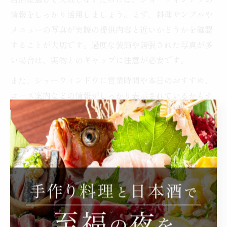
居酒屋選びで失敗しないためには、ショーウィンドウの
情報をしっかり活用しましょう。まず、料理サンプルや
メニューの写真が実際の提供内容と近いかどうかを確認
することが大切です。過度な装飾や誇張された写真が多
い場合は、実物とのギャップに注意が必要です。
また、ショーウィンドウに営業時間や本日のおすすめ、
コース案内などの情報がしっかり表示されているかもチ
ェックポイントです。情報が整理されている店舗は、運
営がしっかりしている傾向があります。
さらに、ショーウィンドウを見て「ここに入りたい」と
直感的に感じるかも大切です。自分の好みや目的に合っ
た雰囲気かどうか、ショーウィンドウを参考にして判断
しましょう。
居酒屋ショーウィンドウで注目すべき雰囲