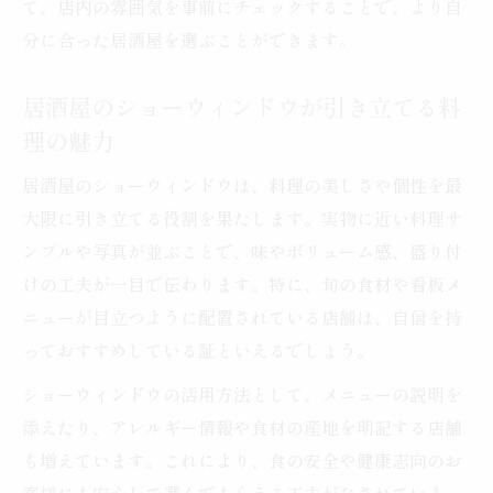
て、店内の雰囲気を事前にチェックすることで、より自
つながり
分に合った居酒屋を選ぶことができます。
居酒屋のショーウィンドウが引き立てる料
理の魅力
居酒屋のショーウィンドウは、料理の美しさや個性を最
大限に引き立てる役割を果たします。実物に近い料理サ
ンプルや写真が並ぶことで、味やボリューム感、盛り付
けの工夫が一目で伝わります。特に、旬の食材や看板メ
ニューが目立つように配置されている店舗は、自信を持
っておすすめしている証といえるでしょう。
ショーウィンドウの活用方法として、メニューの説明を
添えたり、アレルギー情報や食材の産地を明記する店舗
も増えています。これにより、食の安全や健康志向のお