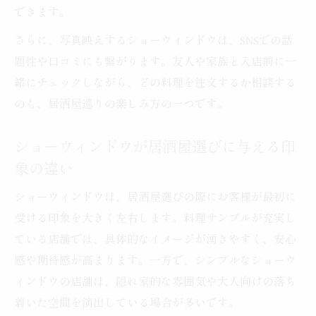
できます。
だわり
ショーウィンドウから分かる居酒屋料理の
さらに、写真映えするショーウィンドウは、SNSでの話
特徴
題性や口コミにも繋がります。友人や家族と入店前に一
緒にチェックしながら、どの料理を注文するか相談する
居酒屋の魅力を引き出すショーウィンドウ
のも、居酒屋巡りの楽しみ方の一つです。
の活用例
料理選びに役立つ居酒屋のショーウィンド
ショーウィンドウが居酒屋選びに与える印
ウ観察法
象の違い
ショーウィンドウが居酒屋料理の印象を左
右する理由
ショーウィンドウは、居酒屋選びの際にお客様が最初に
受ける印象を大きく左右します。料理サンプルが充実し
お通し体験を豊かにするショーウィンドウの工
ている店舗では、具体的なイメージが湧きやすく、安心
夫
感や期待感が高まります。一方で、シンプルなショーウ
居酒屋ショーウィンドウが演出するお通し
ィンドウの店舗は、隠れ家的な雰囲気や大人向けの落ち
の期待感
着いた空間を演出している場合が多いです。
お通し前に楽しむ居酒屋ショーウィンドウ