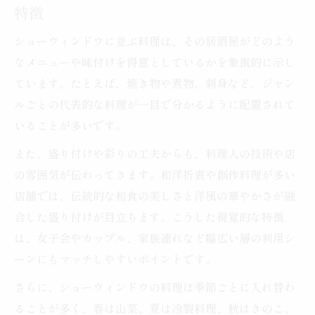
特徴
ショーウィンドウに並ぶ料理は、その居酒屋がどのよう
なメニューや味付けを得意としているかを象徴的に示し
ています。たとえば、焼き物や煮物、刺身など、ジャン
ルごとの代表的な料理が一目で分かるように配置されて
いることが多いです。
また、盛り付けや彩りの工夫からも、料理人の技術や店
の雰囲気が伝わってきます。和洋折衷や創作料理が多い
店舗では、伝統的な和食の美しさと洋風の華やかさが融
合した盛り付けが目立ちます。こうした視覚的な特徴
は、女子会やカップル、家族連れなど幅広い層の利用シ
ーンにもマッチしやすいポイントです。
さらに、ショーウィンドウの料理は季節ごとに入れ替わ
ることが多く、春は山菜、夏は冷製料理、秋はきのこ、